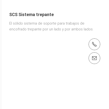
SCS Sistema trepante
El sólido sistema de soporte para trabajos de
encofrado trepante por un lado y por ambos lados.
teléfono: +56 2 2444 6000
email: peri.chile@peri.cl