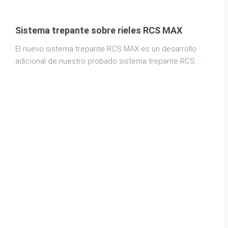
Sistema trepante sobre rieles RCS MAX
El nuevo sistema trepante RCS MAX es un desarrollo
adicional de nuestro probado sistema trepante RCS.
Revoluciona el proceso de escalada, maximizando así
la velocidad, la eficiencia económica y la seguridad en
su obra.