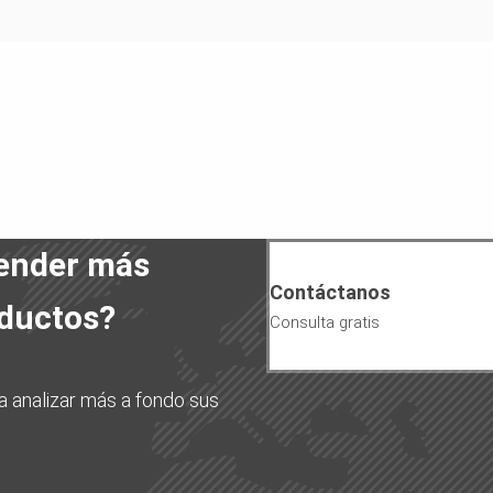
render más
Contáctanos
oductos?
Consulta gratis
 analizar más a fondo sus