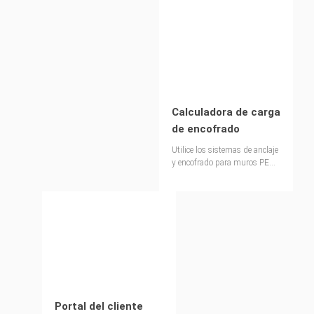
apuntalamiento PERI ST 100
de forma rápida y sencilla
Calculadora de carga
de encofrado
Utilice los sistemas de anclaje
y encofrado para muros PERI
de forma rentable y eficiente
Portal del cliente