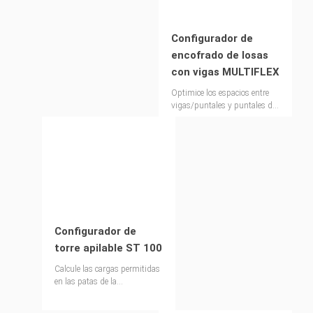
Configurador de
encofrado de losas
con vigas MULTIFLEX
Optimice los espacios entre
vigas/puntales y puntales de
forma rápida y sencilla
Configurador de
torre apilable ST 100
Calcule las cargas permitidas
en las patas de la
configuración del sistema
para la torre de