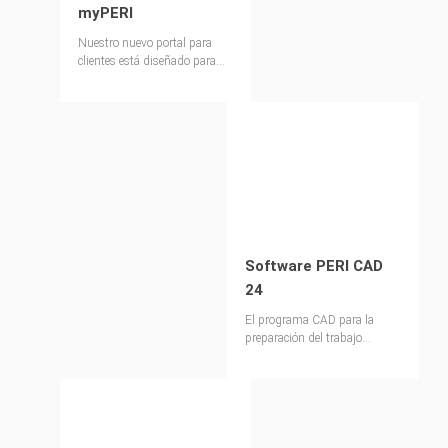
myPERI
Nuestro nuevo portal para
clientes está diseñado para
hacer que trabajar en
proyectos de construcción sea
más fácil, seguro y eficiente
que nunca.
Software PERI CAD
24
El programa CAD para la
preparación del trabajo
profesional