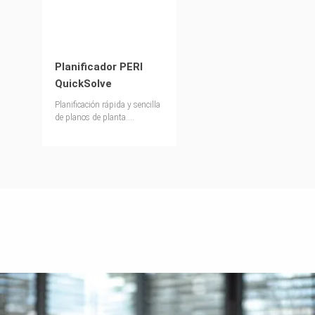
Planificador PERI
QuickSolve
Planificación rápida y sencilla
de planos de planta.
Soluciones de encofrados y
andamios generados
automáticamente para
diversos sistemas. Con
sincronización intuitiva, listas
de piezas claras y salida de su
solución en 2D y 3D.