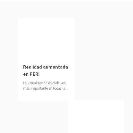
Realidad aumentada
en PERI
La visualización es cada vez
más importante en todas las
fases de la construcción. La
comunicación, la seguridad y
la eficiencia de muchos
procesos se benefician
especialmente de modelos
virtuales detallados