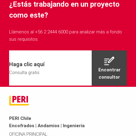
¿Estás trabajando en un proyecto
como este?
Llámenos al +56 2 2444 6000 para analizar más a fondo
sus requisitos.
Haga clic aquí
Encontrar
Consulta gratis
consultor
PERI Chile
Encofrados | Andamios | Ingeniería
OFICINA PRINCIPAL: