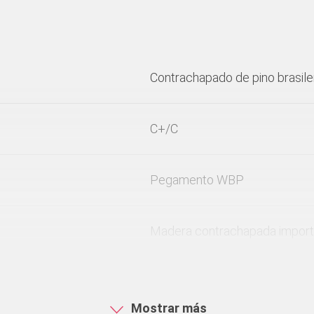
Contrachapado de pino brasile
C+/C
Pegamento WBP
Madera contrachapada importa
para aplicaciones universales,
en obras de construcción o ind
Mostrar más