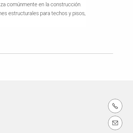
iliza comúnmente en la construcción.
es estructurales para techos y pisos,
teléfono: +56 2 2444 6000
email: peri.chile@peri.cl