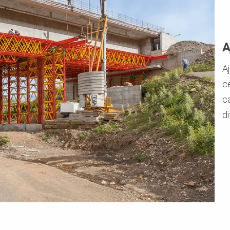
A
Aj
c
c
di