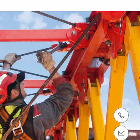
teléfono: +56 2 2444 6000
email: peri.chile@peri.cl