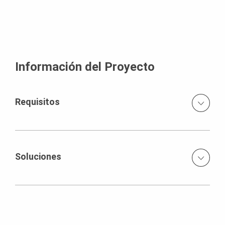
Información del Proyecto
Requisitos
Geometría que cambia continuamente debido a la
rotación de la fachada exterior en 130°. Alturas de piso
estándar de&nbsp; 4,20 m y suelos intermedios de hasta
Soluciones
11 m de altura paredes laterales con superficies
retorcidas e inclinaciones hacia adelante y hacia atrás
Combinación personalizada de diferentes sistemas de
de hasta 10°
encofrado trepante con la máxima adaptación a la
geometría en constante cambio. Muros centrales
verticales con tecnología autotrepante ACS y muros