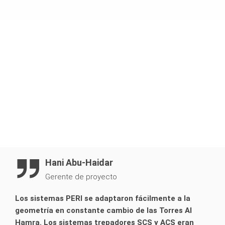
exteriores y laterales de encofrado panel TRIO con SKS
y VARIO GT 24 con viga separadora de grúa de piezas del
sistema
Hani Abu-Haidar
Gerente de proyecto
Los sistemas PERI se adaptaron fácilmente a la
geometría en constante cambio de las Torres Al
Hamra. Los sistemas trepadores SCS y ACS eran