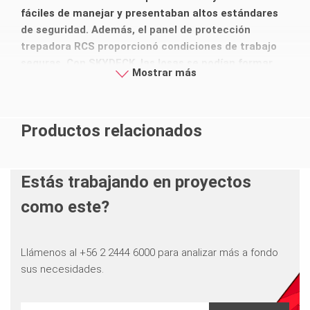
fáciles de manejar y presentaban altos estándares
de seguridad. Además, el panel de protección
trepadora RCS proporcionó condiciones de trabajo
seguras. Con SKYDECK, las losas se podían formar
Mostrar más
fácilmente a mano incluso durante vientos fuertes,
lo que reducía la necesidad de grúa. En conjunto, los
sistemas PERI permitieron tener un ciclo de 8 días y
Productos relacionados
contribuyeron en gran medida al éxito del proyecto
Al Hamra.
Estás trabajando en proyectos
como este?
Llámenos al +56 2 2444 6000 para analizar más a fondo
sus necesidades.