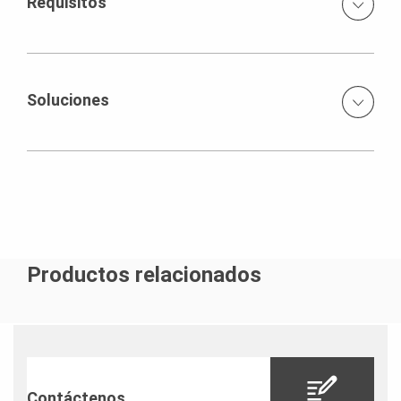
Requisitos
Este proyecto fue el inicio del trabajo en conjunto entre
Constructora AP y PERI Chile.
Soluciones
Muros Trio – Losa Multiflex – Plataformas de
Trepado&nbsp; CB160 – Plataforma de Ascensor BR
Productos relacionados
Contáctenos