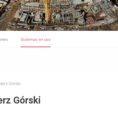
iones
Sistemas en uso
ierz Górski
erz Górski