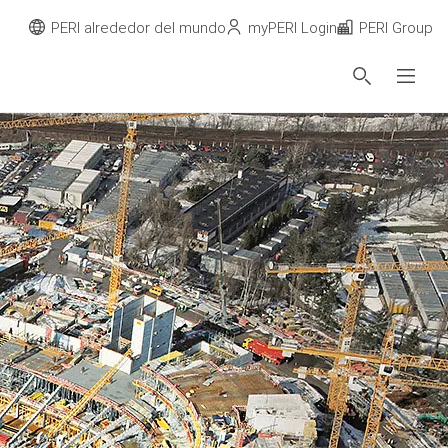
PERI alrededor del mundo
myPERI Login
PERI Group